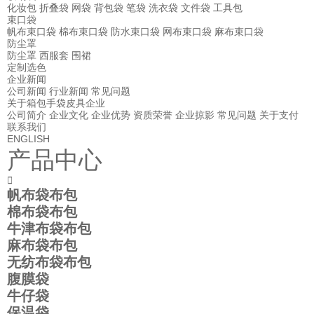
化妆包
折叠袋
网袋
背包袋
笔袋
洗衣袋
文件袋
工具包
束口袋
帆布束口袋
棉布束口袋
防水束口袋
网布束口袋
麻布束口袋
防尘罩
防尘罩
西服套
围裙
定制选色
企业新闻
公司新闻
行业新闻
常见问题
关于箱包手袋皮具企业
公司简介
企业文化
企业优势
资质荣誉
企业掠影
常见问题
关于支付
联系我们
ENGLISH
产品中心

帆布袋布包
棉布袋布包
牛津布袋布包
麻布袋布包
无纺布袋布包
腹膜袋
牛仔袋
保温袋