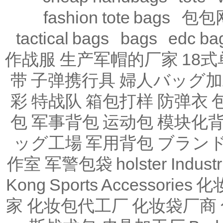
fashion tote bags
包包
tactical bags
bags
edc ba
作战服
生产军帽的厂家
18
带
子弹携行具
婦人バッグ加
彩
特战队
箱包打样
防弹衣
包
军事背包
运动包
模块化
ッグ工場
军用背包
ブラン
作室
军警包袋
holster Industr
Kong
Sports Accessories
化
家
化妆包代工厂
化妆袋厂商