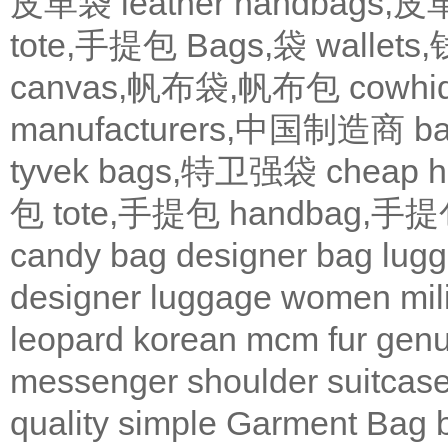
皮革袋
leather handbags
tote,手提包
Bags,袋
wallets
canvas,帆布袋,帆布包
cowh
manufacturers,中国制造商
b
tyvek bags,特卫强袋
cheap
包
tote,手提包
handbag,手
candy bag
designer bag
lugg
designer
luggage
women
mil
leopard
korean
mcm
fur
genu
messenger
shoulder
suitcas
quality
simple
Garment Bag