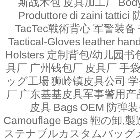
斯战术包
皮具加工厂
Body
Produttore di zaini tattici
TacTec戰術背心
军警装备
Tactical-Gloves
leather
han
Holsters
定制背包/幼儿园书
具厂
广州钱包厂
皮具厂
手
ッグ工場
狮岭镇皮具公司
学
厂
广东基基皮具军事警用产
皮具
Bags OEM
防弹装
Camouflage Bags
鞄の卸,製
ステナブルカスタムバッグ