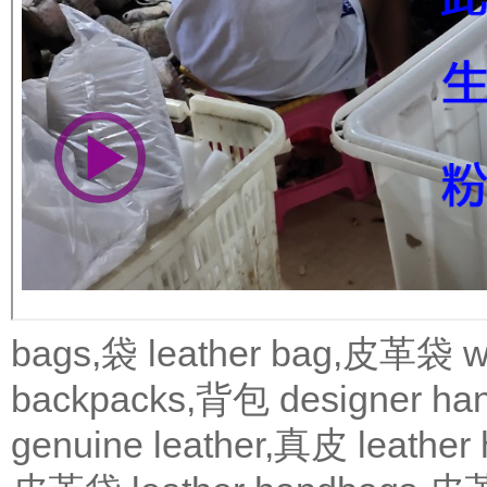
bags,袋
leather bag,皮革袋
w
backpacks,背包
designer 
genuine leather,真皮
leath