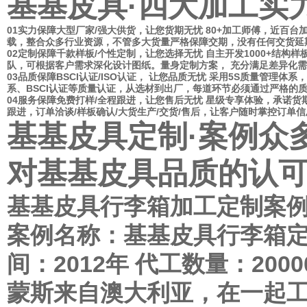
基基皮具·四大加工实
在选择箱包手袋ODM/OEM工厂时
您
品质
不稳定？
管理资质不规范，产品合格率低
打样
时间长？
打样时间
01
实力保障
大型厂家/强大供货，让您货期无忧 80+加工师傅，近百台加
少，没有新潮选择
解决
能力差？
经验少，客户类型少，材料间特性了
载，整合众多行业资源，不管多大货量严格保障交期，没有任何交货延
所担心的问题统统不是问题
02
定制保障
千款样板/个性定制，让您选择无忧 自主开发1000+结构
队，可根据客户需求深化设计图纸。量身定制方案， 充分满足差异化
03
品质保障
BSCI认证/ISO认证， 让您品质无忧 采用5S质量管理
系、BSCI认证等质量认证，从选材到出厂，每道环节必须通过严格的
04
服务保障
免费打样/全程跟进，让您售后无忧 星级专享体验，承诺货
跟进，订单洽谈/样板确认/大货生产/交货/售后，让客户随时掌控订单
基基皮具定制·案例
众
对基基皮具品质的认
基基皮具行李箱加工定制案
案例名称：基基皮具行李箱定
间：2012年 代工数量：20
蒙斯来自澳大利亚，在一起工