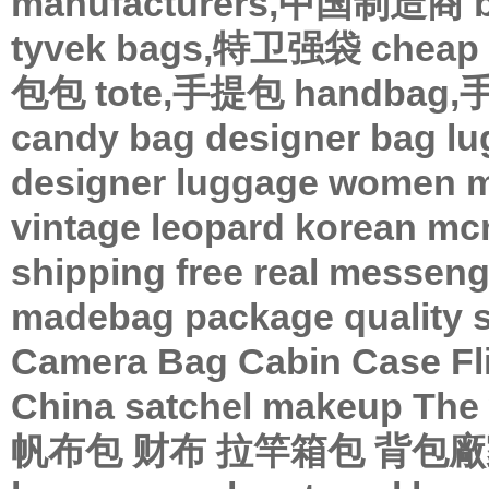
manufacturers,中国制造商
tyvek bags,特卫强袋
chea
包包
tote,手提包
handbag
candy bag
designer bag
lu
designer
luggage
women
m
vintage
leopard
korean
mc
shipping
free
real
messeng
madebag
package
quality
Camera Bag
Cabin Case
Fl
China
satchel
makeup
The 
帆布包
财布
拉竿箱包
背包廠