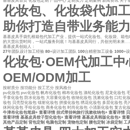
基基皮具首页
化妆包定制
产品中心
定制实力
定制案例
新闻资讯
关于
化妆包、化妆袋代加
助你打造自带业务能
基基皮具手袋扎根箱包代加工产业，提供一站式化妆包、化妆袋、箱包O
的大货出货时间，一站式服务到底！与基基皮具同行，共创光明未来….
基基皮具创始人：
27
年团队设计加工经验
80
+设计加工团队
100
台精密加工设备
1000
+
化妆包·OEM代加工中
OEM/ODM加工
按材质分
按功能分
按工艺分
按风格分
pu化妆包
pvc化妆包
帆布化妆包
棉布化妆包
涤纶化妆包
尼龙化妆包
手拿化妆包
防水化妆包
大容量化妆包
收纳化妆包
洗漱化妆包
口红化
妆包
贝壳型化妆包
镭射化妆包
拼接化妆包
绣花化妆包
多层化妆包
亮
休闲化妆包
手绘化妆包
商务化妆包
时尚化妆包
小清新化妆包
复古化
牛津布化妆包笔袋+ 查看详情
挂式带挂钩旅行洗漱收纳包+ 查看详情
贝
查看详情
基基皮具饺子型化妆包+ 查看详情
基基皮具韩版化妆包+ 查
其他产品定制
背包定制
电脑包定制
宠物包定制
腰包定制
冰袋定制
工
品质保障
匠心工艺
精致细节
国际认证