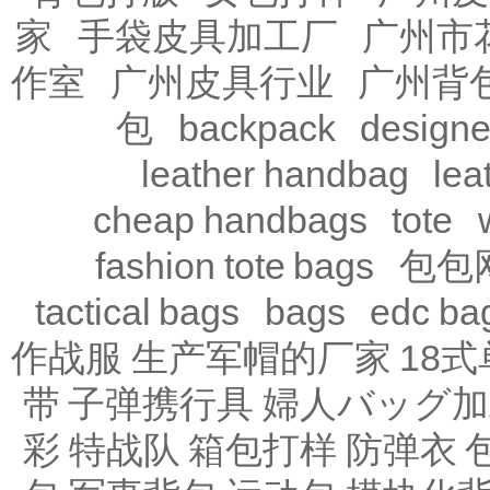
家
手袋皮具加工厂
广州市
作室
广州皮具行业
广州背
包
backpack
design
leather handbag
lea
cheap handbags
tote
fashion tote bags
包包
tactical bags
bags
edc ba
作战服
生产军帽的厂家
18
带
子弹携行具
婦人バッグ加
彩
特战队
箱包打样
防弹衣