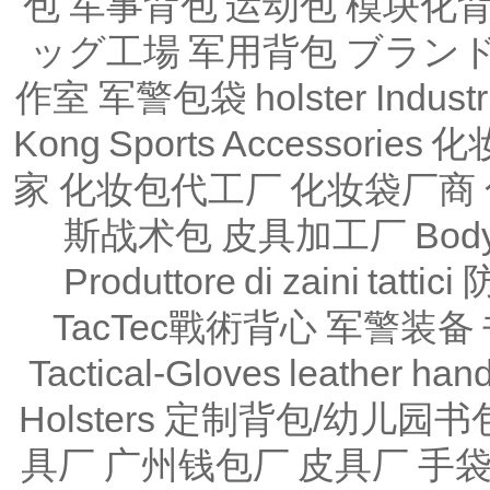
包
军事背包
运动包
模块化
ッグ工場
军用背包
ブラン
作室
军警包袋
holster Industr
Kong
Sports Accessories
化
家
化妆包代工厂
化妆袋厂商
斯战术包
皮具加工厂
Body
Produttore di zaini tattici
TacTec戰術背心
军警装备
Tactical-Gloves
leather
han
Holsters
定制背包/幼儿园书
具厂
广州钱包厂
皮具厂
手