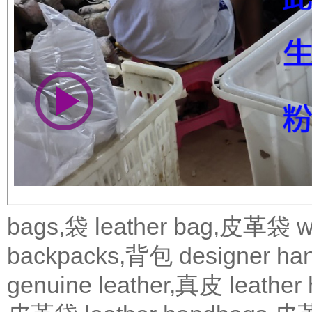
bags,袋
leather bag,皮革袋
w
backpacks,背包
designer 
genuine leather,真皮
leath