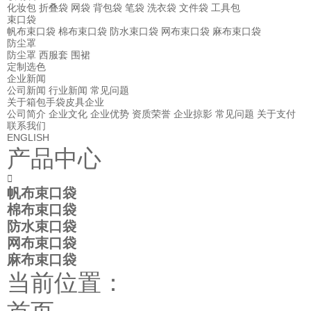
化妆包
折叠袋
网袋
背包袋
笔袋
洗衣袋
文件袋
工具包
束口袋
帆布束口袋
棉布束口袋
防水束口袋
网布束口袋
麻布束口袋
防尘罩
防尘罩
西服套
围裙
定制选色
企业新闻
公司新闻
行业新闻
常见问题
关于箱包手袋皮具企业
公司简介
企业文化
企业优势
资质荣誉
企业掠影
常见问题
关于支付
联系我们
ENGLISH
产品中心

帆布束口袋
棉布束口袋
防水束口袋
网布束口袋
麻布束口袋
当前位置：