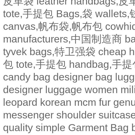
皮革袋
leather handbags
tote,手提包
Bags,袋
wallets
canvas,帆布袋,帆布包
cowh
manufacturers,中国制造商
b
tyvek bags,特卫强袋
cheap
包
tote,手提包
handbag,手
candy bag
designer bag
lugg
designer
luggage
women
mil
leopard
korean
mcm
fur
genu
messenger
shoulder
suitcas
quality
simple
Garment Bag