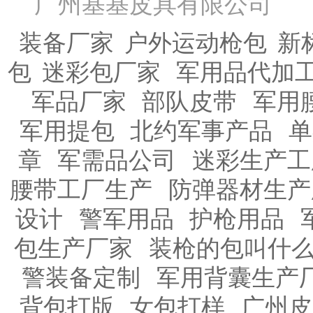
广州基基皮具有限公
装备厂家
户外运动枪包
新
包
迷彩包厂家
军用品代加
军品厂家
部队皮带
军用
军用提包
北约军事产品
单
章
军需品公司
迷彩生产工
腰带工厂生产
防弹器材生产
设计
警军用品
护枪用品
包生产厂家
装枪的包叫什
警装备定制
军用背囊生产
背包打版
女包打样
广州皮