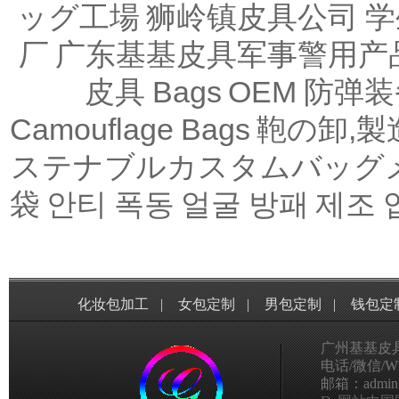
ッグ工場
狮岭镇皮具公司
学
厂
广东基基皮具军事警用产
皮具
Bags OEM
防弹装
Camouflage Bags
鞄の卸,製
ステナブルカスタムバッグ
袋
안티 폭동 얼굴 방패 제조 
化妆包加工
|
女包定制
|
男包定制
|
钱包定
广州基基皮
电话/微信/Wha
邮箱：admin@g