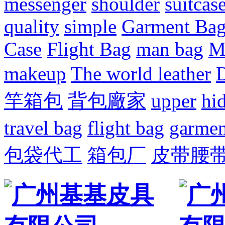
messenger
shoulder
suitcas
quality
simple
Garment Ba
Case
Flight Bag
man bag
M
makeup
The world leather
D
竿箱包
背包廠家
upper
hi
travel bag
flight bag
garmen
包袋代工
箱包厂
皮带腰