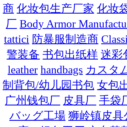
商
化妆包生产厂家
化妆
厂
Body Armor Manufactu
tattici
防暴服制造商
Class
警装备
书包出纸样
迷彩
leather
handbags
カスタ
制背包/幼儿园书包
女包
广州钱包厂
皮具厂
手袋
バッグ工場
狮岭镇皮具