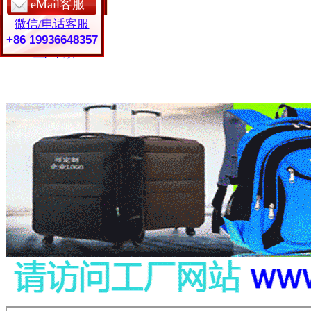
eMail客服
保护套定制
微信/电话客服
皮具礼品
常见问题
+86 19936648357
工厂简介