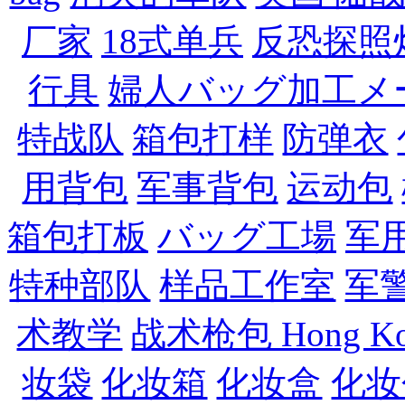
厂家
18式单兵
反恐探照
行具
婦人バッグ加工メ
特战队
箱包打样
防弹衣
用背包
军事背包
运动包
箱包打板
バッグ工場
军
特种部队
样品工作室
军
术教学
战术枪包 Hong Ko
妆袋
化妆箱
化妆盒
化妆