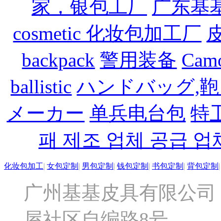
家，银包工厂
广东基
cosmetic 化妆包加工厂
backpack
警用装备
Camo
ballistic
ハンドバッグ,
メーカー
单兵电台包
特
패 제조 업체 공급 업
化妆包加工
|
女包定制
|
男包定制
|
钱包定制
|
书包定制
|
背包定制
广州基基皮具有限公司
屋社区自编路8号