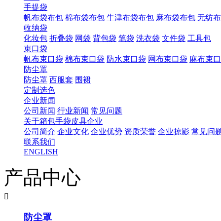
手提袋
帆布袋布包
棉布袋布包
牛津布袋布包
麻布袋布包
无纺布
收纳袋
化妆包
折叠袋
网袋
背包袋
笔袋
洗衣袋
文件袋
工具包
束口袋
帆布束口袋
棉布束口袋
防水束口袋
网布束口袋
麻布束口
防尘罩
防尘罩
西服套
围裙
定制选色
企业新闻
公司新闻
行业新闻
常见问题
关于箱包手袋皮具企业
公司简介
企业文化
企业优势
资质荣誉
企业掠影
常见问
联系我们
ENGLISH
产品中心

防尘罩