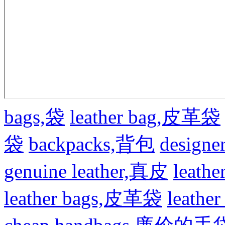
bags,袋
leather bag,皮革袋
袋
backpacks,背包
design
genuine leather,真皮
leat
leather bags,皮革袋
leath