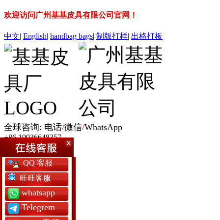
欢迎访问广州基基皮具有限公司官网！
中文
|
English
|
handbag
bags
|
制版打样
|
出格打板
全球咨询: 电话
/
微信
/
WhatsApp
+86 19936648357
网站首页
QQ 客服
女包定制
男包定制
旺旺客服
银包定制
whatsapp
书包定制
背囊包定制
Telegrem
军用包袋厂