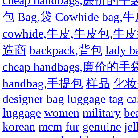
cheap handbags,廉价的手
包
Bag,袋
Cowhide bag,
cowhide,牛皮,牛皮包,牛
造商
backpack,背包
lady
cheap handbags,廉价的手
handbag,手提包
样品
化妆
designer bag
luggage tag
ca
luggage
women
military
be
korean
mcm
fur
genuine
jel