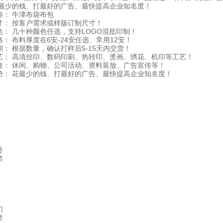
花最少的钱、打最好的广告、最快提高企业知名度！
称： 牛津布袋布包
寸： 按客户需求或样版订制尺寸！
色： 几十种颜色任选，支持LOGO混批印制！
： 布料厚度在6安-24安任选、常用12安！
期： 根据数量，确认打样后5-15天内交货！
艺： 高清丝印、数码印刷、热转印、烫画、绣花、机印等工艺！
途： 休闲、购物、公司活动、资料装放、广告宣传等！
势： 花最少的钱、打最好的广告、最快提高企业知名度！
号
类
们
类