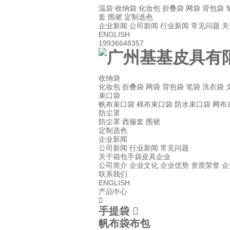
温袋
收纳袋
化妆包
折叠袋
网袋
背包袋
套
围裙
定制选色
企业新闻
公司新闻
行业新闻
常见问题
关
ENGLISH
19936648357
收纳袋
化妆包
折叠袋
网袋
背包袋
笔袋
洗衣袋
束口袋
帆布束口袋
棉布束口袋
防水束口袋
网布
防尘罩
防尘罩
西服套
围裙
定制选色
企业新闻
公司新闻
行业新闻
常见问题
关于箱包手袋皮具企业
公司简介
企业文化
企业优势
资质荣誉
企
联系我们
ENGLISH
产品中心

手提袋

帆布袋布包