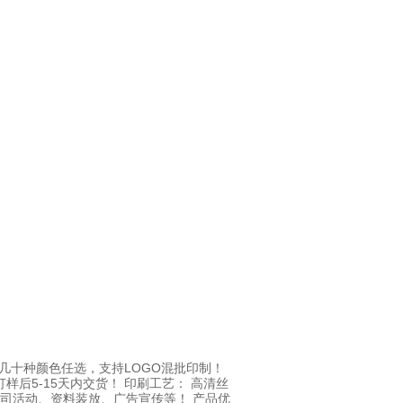
 几十种颜色任选，支持LOGO混批印制！
样后5-15天内交货！ 印刷工艺： 高清丝
公司活动、资料装放、广告宣传等！ 产品优