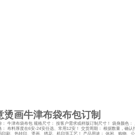
意烫画牛津布袋布包订制
称： 牛津布袋布包 规格尺寸： 按客户需求或样版订制尺寸！ 袋身颜色：
： 布料厚度在6安-24安任选、常用12安！ 交货周期： 根据数量，确认打
码印刷、热转印、烫画、绣花、机印等工艺！ 产品用途： 休闲、购物、