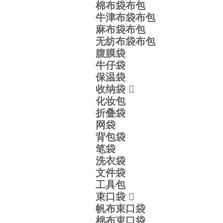
棉布袋布包
牛津布袋布包
麻布袋布包
无纺布袋布包
腹膜袋
牛仔袋
保温袋
收纳袋

化妆包
折叠袋
网袋
背包袋
笔袋
洗衣袋
文件袋
工具包
束口袋

帆布束口袋
棉布束口袋