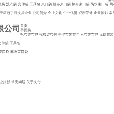
笔袋
洗衣袋
文件袋
工具包
束口袋
帆布束口袋
棉布束口袋
防水束口袋
网
于箱包手袋皮具企业
公司简介
企业文化
企业优势
资质荣誉
企业掠影
常
首页
手提袋
帆布袋布包
棉布袋布包
牛津布袋布包
麻布袋布包
无纺布袋
文件袋
工具包
束口袋
麻布束口袋
业掠影
常见问题
关于支付