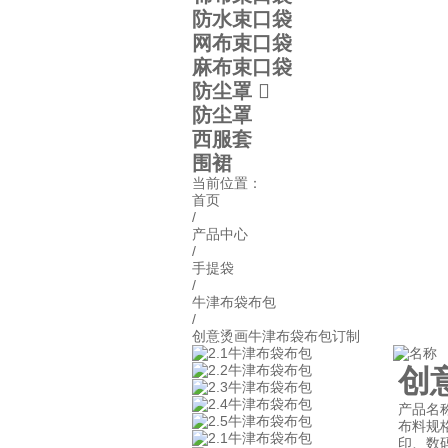
防水束口袋
网布束口袋
麻布束口袋
防尘罩

防尘罩
西服套
围裙
当前位置：
首页
/
产品中心
/
手提袋
/
牛津布袋布包
/
创意烫画牛津布袋布包订制
创
产品名
布料规格
印、数