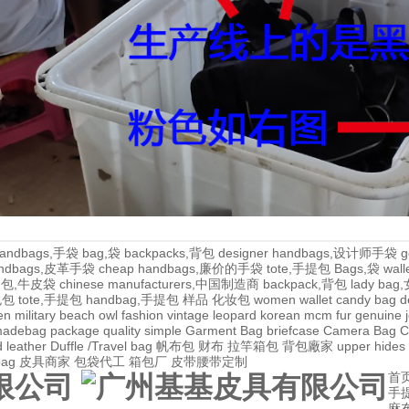
andbags,手袋
bag,袋
backpacks,背包
designer handbags,设计师手袋
g
handbags,皮革手袋
cheap handbags,廉价的手袋
tote,手提包
Bags,袋
wal
牛皮包,牛皮袋
chinese manufacturers,中国制造商
backpack,背包
lady ba
,包包
tote,手提包
handbag,手提包
样品
化妆包
women wallet
candy bag
d
en
military
beach
owl
fashion
vintage
leopard
korean
mcm
fur
genuine
adebag
package
quality
simple
Garment Bag
briefcase
Camera Bag
C
 leather
Duffle /Travel bag
帆布包
财布
拉竿箱包
背包廠家
upper
hides
bag
皮具商家
包袋代工
箱包厂
皮带腰带定制
首
手
麻