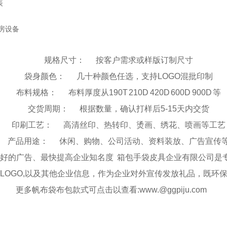
表
房设备
规格尺寸：
按客户需求或样版订制尺寸
袋身颜色：
几十种颜色任选，支持LOGO混批印制
布料规格：
布料厚度从190T 210D 420D 600D 900D 等
交货周期：
根据数量，确认打样后5-15天内交货
印刷工艺：
高清丝印、热转印、烫画、绣花、喷画等工艺
产品用途：
休闲、购物、公司活动、资料装放、广告宣传
好的广告、最快提高企业知名度
箱包手袋皮具企业有限公司是
LOGO,以及其他企业信息，作为企业对外宣传发放礼品，既环
更多帆布袋布包款式可点击以查看:www.@ggpiju.com