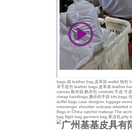
bags,袋
leather bag,皮革袋
wallet,钱包
h
革手提包
leather bags,皮革袋
leather 
canvas,帆布袋,帆布包
cowhide,牛皮,
cheap handbags,廉价的手袋
kits,bags
duffel bags
case
designer
luggage
wom
messenger
shoulder
suitcase
wheeled
m
Bags in China
satchel
makeup
The world
bag
flight bag
garment bag
果冻包,jelly 