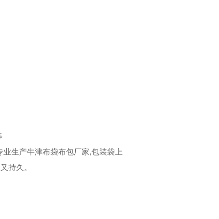
等
专业生产牛津布袋布包厂家,包装袋上
保又持久。